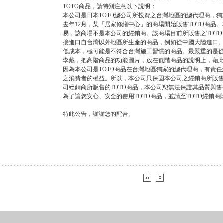
TOTO商品，請特別注意以下說明：
本公司是日本TOTO總公司所投資之台灣地區的總代理商，獨
去年12月，某「居家修繕中心」的商場開始販售TOTO商品
易，該商場不是本公司的經銷商。該商場目前所販售之TOT
接進口自台灣以外地區所生產的商品，例如從中國大陸進口
低成本，極可能是不符合台灣施工習慣的商品。最嚴重的是從
李戴，把高階商品的功能圖片，放在低階商品的說明上，藉
因為本公司是TOTO商品在台灣地區獨家的總代理商，有責任
之消費者的權益。所以，本公司只保固本公司之經銷商所販售
司經銷商所販售的TOTO商品，本公司恕無法保證其品質與
為了讓您安心、安全的使用TOTO商品，並請至TOTO經銷
特此公告，謝謝您的配合。