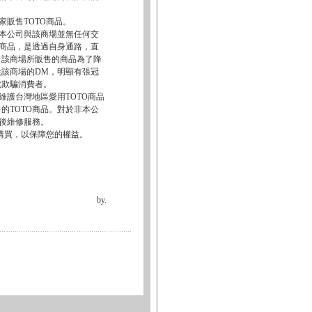
家販售TOTO商品。
。本公司與該商場並無任何交
O商品，是透過自身通路，直
。該商場所販售的商品為了降
該商場的DM，明顯有張冠
此欺騙消費者。
維護台灣地區愛用TOTO商品
的TOTO商品。對於非本公
售後維修服務。
商購買，以保障您的權益。
by.