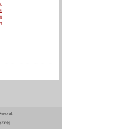
念
目
圖
們
eserved.
339號