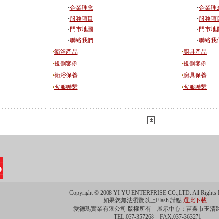
‧
‧
企業理念
企業理
‧
‧
服務項目
服務項
‧
‧
門市地圖
門市地
‧
‧
聯絡我們
聯絡我
‧
‧
衛浴產品
廚具產品
‧
‧
規劃案例
規劃案例
‧
‧
衛浴保養
廚具保養
‧
‧
客服聯繫
客服聯繫
Copyright © 2008 YI YU ENTERPRISE CO.,LTD. All Rights R
如果您無法瀏覽以上Flash 請點
選此下載
愛德瑪實業有限公司 版權所有 展示中心：苗栗市玉清路
TEL:037-357268 FAX:037-363271