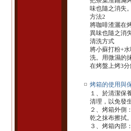
把茶葉渣鋪滿
味也隨之消失
方法2
將咖啡渣灑在
異味也隨之消
清洗方式
將小蘇打粉+
洗。用微濕的
在烤盤上烤3分
烤箱的使用與
１、於清潔保
清理，以免發
２、烤箱外側
乾之抹布擦拭
３、烤箱內部