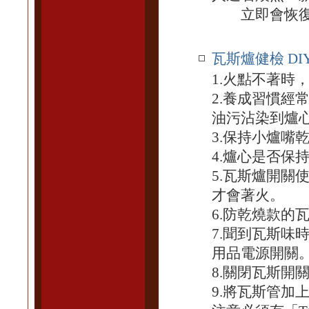
立即會恢復
瓦斯爐健檢 DI
1.火點不著時
2.養成習慣經
油污沾染到爐
3.保持小爐嘴
4.爐心是否保
5.瓦斯爐開關
才會著火。
6.防乾燒款的
7.聞到瓦斯味
用品電源開關
8.關閉瓦斯開
9.將瓦斯管加