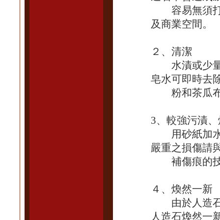
容易無須打蠟
及商業空間。
２、清潔
水漬或少量污
皂水可即時去
粉和茶瓜布擦
3、較強污漬
用砂紙加水去
嚴重之損傷請
補傷痕的技
４、煥然一新
由於人造石爲
人造石煥然一