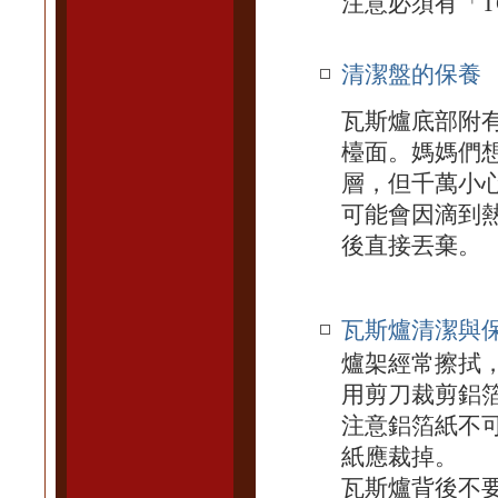
注意必須有「T
清潔盤的保養
瓦斯爐底部附
檯面。媽媽們
層，但千萬小
可能會因滴到
後直接丟棄。
瓦斯爐清潔與
爐架經常擦拭
用剪刀裁剪鋁
注意鋁箔紙不
紙應裁掉。
瓦斯爐背後不