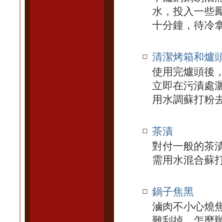
水，投入一些
十分鐘，待冷
清潔烤箱和爐
使用完爐頭後
立即在污漬處
用水調蘇打粉
茶漬
對付一般的茶
需用水混合蘇
鍋子焦黑
滷肉不小心燒
難刮掉，怎麼