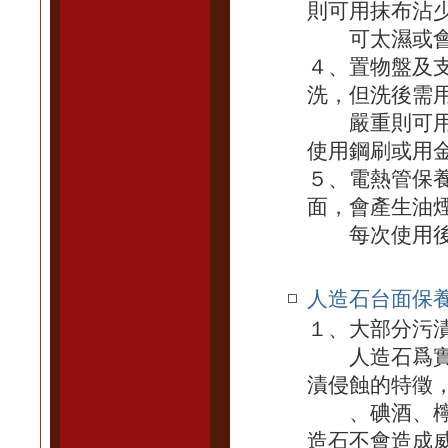
則可用抹布沾
可太濕或會滴
４、置物盤及支
洗，但洗後需
嚴重則可用溫
使用鋼刷或用
５、電熱管保
面，會產生油
每次使用後
人造石台面保
１、大部分污
人造石爲實體
漬侵蝕的特徵
、碘酒、檸檬
造石不會造成