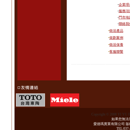
‧
企業理
‧
服務項
‧
門市地
‧
聯絡我
‧
衛浴產品
‧
規劃案例
‧
衛浴保養
‧
客服聯繫
Copyright © 2008 YI YU 
如果您無法瀏
愛德瑪實業有限公司 版
TEL:037