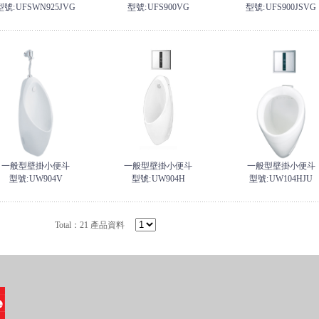
型號:
UFSWN925JVG
型號:
UFS900VG
型號:
UFS900JSVG
一般型壁掛小便斗
一般型壁掛小便斗
一般型壁掛小便斗
型號:
UW904V
型號:
UW904H
型號:
UW104HJU
Total：21 產品資料