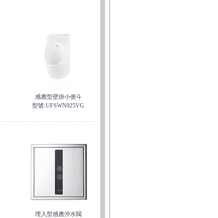
感應型壁掛小便斗
型號:
UFSWN925VG
埋入型感應沖水閥