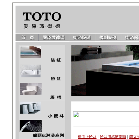
|
|
檯面上臉盆
臉盆用感應龍頭
獨立