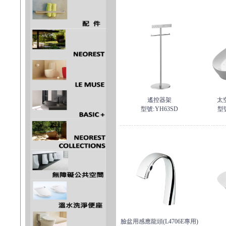
遙控器架
太
型號:
YH63SD
型
臉盆用感應龍頭(L4706E專用)