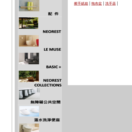
|
|
|
擦手紙箱
拖布盆
洗手器