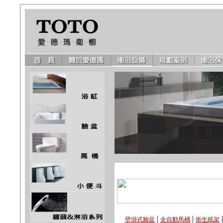
|
|
壁掛式臉盆
全自動馬桶
衛生紙架