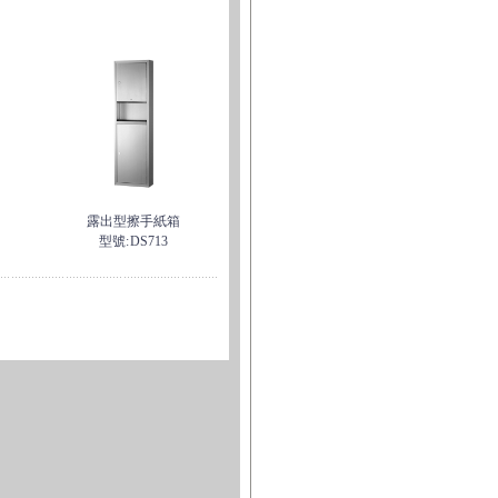
露出型擦手紙箱
型號:
DS713