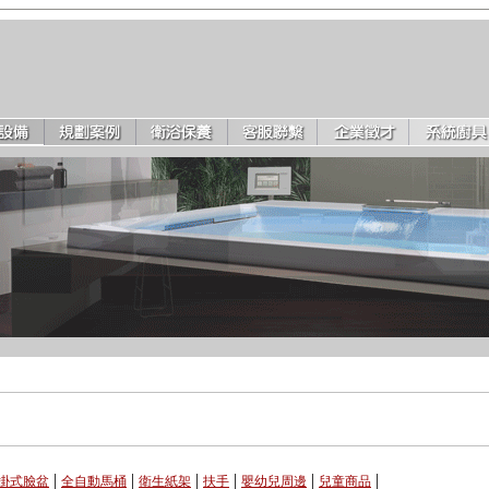
|
|
|
|
|
|
掛式臉盆
全自動馬桶
衛生紙架
扶手
嬰幼兒周邊
兒童商品