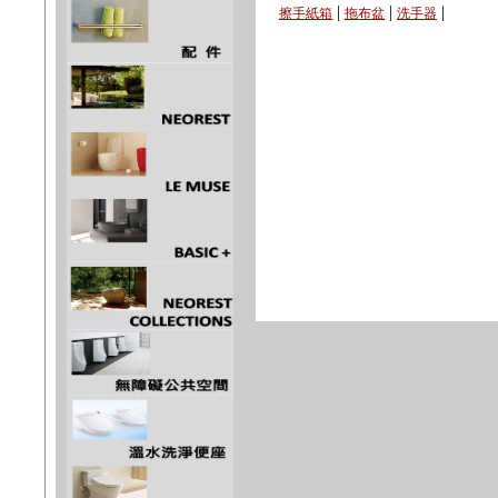
|
|
|
擦手紙箱
拖布盆
洗手器