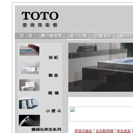
|
|
壁掛式臉盆
全自動馬桶
衛生紙架