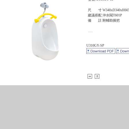
尺 寸 W340xD340xH66
建議搭配 沖水閥T601P
備 註 附輔助握把
U310GY-SP