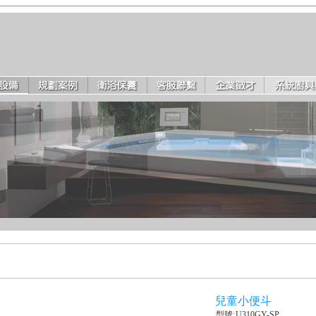
兒童小便斗
型號:
U310GY-SP