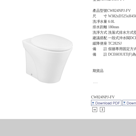
產品型號CW824NPJ-FV
尺 寸 W382xD525xH45
洗凈水量 6.0L
排水距離 180mm
洗淨方式 洗落式排水方式
建議搭配 一段式沖水閥DCE603U
緩降便座 TC282SJ
備 註 假牆專用固定方
備 註 DCE603UET(F)
期貨品
CW824NPJ-FV