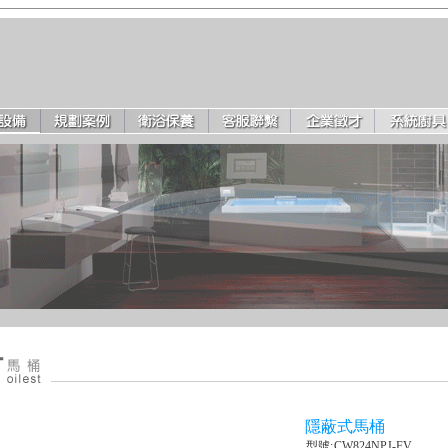
隱蔽式馬桶
型號:
CW824NPJ-FV