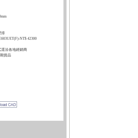
0mm
壁排
ET(F)-NT$ 42300
式逕洽各地經銷商
為期貨品