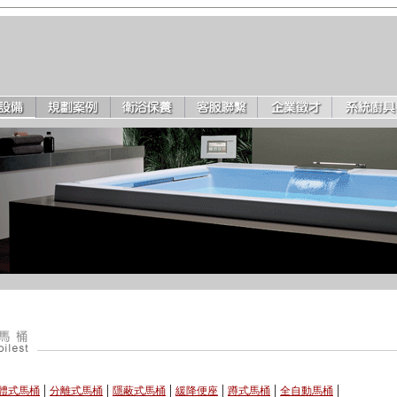
|
|
|
|
|
|
體式馬桶
分離式馬桶
隱蔽式馬桶
緩降便座
蹲式馬桶
全自動馬桶